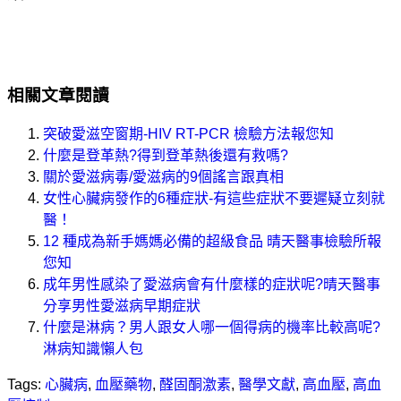
相關文章閱讀
突破愛滋空窗期-HIV RT-PCR 檢驗方法報您知
什麼是登革熱?得到登革熱後還有救嗎?
關於愛滋病毒/愛滋病的9個謠言跟真相
女性心臟病發作的6種症狀-有這些症狀不要遲疑立刻就
醫！
12 種成為新手媽媽必備的超級食品 晴天醫事檢驗所報
您知
成年男性感染了愛滋病會有什麼樣的症狀呢?晴天醫事
分享男性愛滋病早期症狀
什麼是淋病？男人跟女人哪一個得病的機率比較高呢?
淋病知識懶人包
Tags:
心臟病
,
血壓藥物
,
醛固酮激素
,
醫學文獻
,
高血壓
,
高血