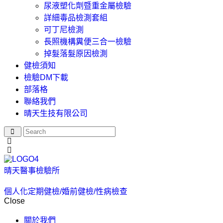
尿液塑化劑暨重金屬檢驗
詳細毒品檢測套組
可丁尼檢測
長照機構糞便三合一檢驗
掉髮落髮原因檢測
健檢須知
檢驗DM下載
部落格
聯絡我們
晴天生技有限公司
晴天醫事檢驗所
個人化定期健檢/婚前健檢/性病檢查
Close
關於我們