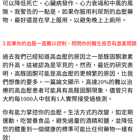
可以降低死亡、心臟病發作、心力衰竭和中風的風
險。我警告的一點是，如果你服用利尿劑的血壓藥
物，最好還是在早上服用，以避免晚上上廁所。
3.如果你的血壓一直難以控制，問問你的醫生是否有激素問題
過去我們已經知道高血壓的原因之一是醛固酮激素
的升高。這被認為是罕見的。然而，最近的研究表
明，高醛固酮可能是高血壓的更頻繁的原因，比我
們想像的要多。一篇論文顯示，高達20%的難以治
療的高血壓患者可能具有高醛固酮現象，儘管只有
大約每1000人中就有1人實際接受過檢測。
你有能力掌控你的血壓。生活方式的改變，如定期
運動，吃營養食品，避免過量的酒精和鹽，並降低
您的體重到一個健康的標準可能比任何藥物一樣有
效!