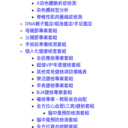
X染色體脆折症檢測
染色體核型分析
脊椎性肌肉萎縮症檢測
DNA親子鑑定/祖孫鑑定/手足鑑定
母親節專案套組
父親節專案套組
手術前準備檢測套組
個人化健康檢查套組
全民應檢專案套組
超值VIP年度健檢套組
其他常見健檢項目價格表
樂活健檢專案套組
早鳥健檢專案套組
BJ4健檢專案套組
複檢專案‧輕鬆省自由配
全方位心血管(三高)健檢套組
腦中風預防檢測套組
腦中風預防檢測套組
全方位貧血檢驗套組