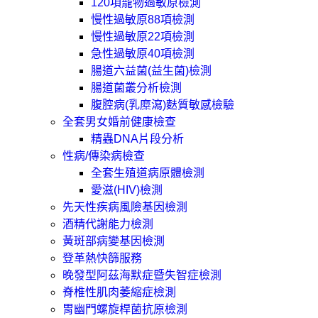
120項寵物過敏原檢測
慢性過敏原88項檢測
慢性過敏原22項檢測
急性過敏原40項檢測
腸道六益菌(益生菌)檢測
腸道菌叢分析檢測
腹腔病(乳糜瀉)麩質敏感檢驗
全套男女婚前健康檢查
精蟲DNA片段分析
性病/傳染病檢查
全套生殖道病原體檢測
愛滋(HIV)檢測
先天性疾病風險基因檢測
酒精代謝能力檢測
黃斑部病變基因檢測
登革熱快篩服務
晚發型阿茲海默症暨失智症檢測
脊椎性肌肉萎縮症檢測
胃幽門螺旋桿菌抗原檢測