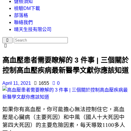
健檢須知
檢驗DM下載
部落格
聯絡我們
晴天生技有限公司
高血壓患者需要瞭解的 3 件事 | 三個關於
控制高血壓疾病最新醫學文獻你應該知道
April 11, 2021
1655
0
如果你有高血壓，你可能擔心無法控制住它，高血
壓是
心臟病（主要死因）和中風（國人十大死因中
第四大死因）的主要危險因素，每天導致1100多人