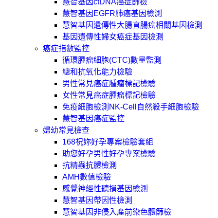
慧智基因ctDNA癌症篩檢
慧智基因EGFR肺癌基因檢測
慧智基因遺傳性大腸直腸癌相關基因檢測
基因遺傳性婦女癌症基因檢測
癌症指數監控
循環腫瘤細胞(CTC)數量監測
總和抗氧化能力檢驗
男性常見癌症腫瘤標記檢驗
女性常見癌症腫瘤標記檢驗
免疫細胞檢測NK-Cell自然殺手細胞檢驗
慧智基因癌症監控
婦幼常見檢查
168祝妳好孕專案檢驗套組
助您好孕男性好孕專案檢驗
抗精蟲抗體檢測
AMH數值檢驗
感覺神經性聽損基因檢測
慧智基因帶因性檢測
慧智基因非侵入產前染色體篩檢