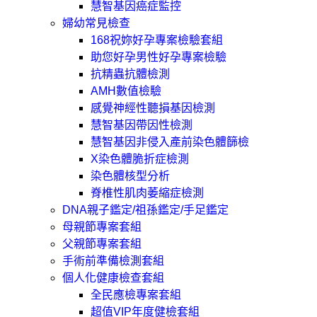
慧智基因癌症監控
婦幼常見檢查
168祝妳好孕專案檢驗套組
助您好孕男性好孕專案檢驗
抗精蟲抗體檢測
AMH數值檢驗
感覺神經性聽損基因檢測
慧智基因帶因性檢測
慧智基因非侵入產前染色體篩檢
X染色體脆折症檢測
染色體核型分析
脊椎性肌肉萎縮症檢測
DNA親子鑑定/祖孫鑑定/手足鑑定
母親節專案套組
父親節專案套組
手術前準備檢測套組
個人化健康檢查套組
全民應檢專案套組
超值VIP年度健檢套組