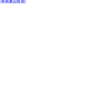
疾病基因檢測)