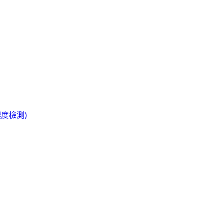
濃度檢測)