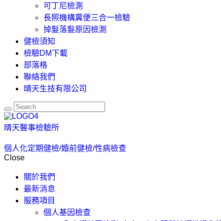
可丁尼檢測
長照機構糞便三合一檢驗
掉髮落髮原因檢測
健檢須知
檢驗DM下載
部落格
聯絡我們
晴天生技有限公司
晴天醫事檢驗所
個人化定期健檢/婚前健檢/性病檢查
Close
關於我們
最新消息
服務項目
個人基因檢查