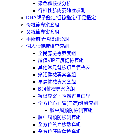
染色體核型分析
脊椎性肌肉萎縮症檢測
DNA親子鑑定/祖孫鑑定/手足鑑定
母親節專案套組
父親節專案套組
手術前準備檢測套組
個人化健康檢查套組
全民應檢專案套組
超值VIP年度健檢套組
其他常見健檢項目價格表
樂活健檢專案套組
早鳥健檢專案套組
BJ4健檢專案套組
複檢專案‧輕鬆省自由配
全方位心血管(三高)健檢套組
腦中風預防檢測套組
腦中風預防檢測套組
全方位貧血檢驗套組
全方位肝臟健檢套組