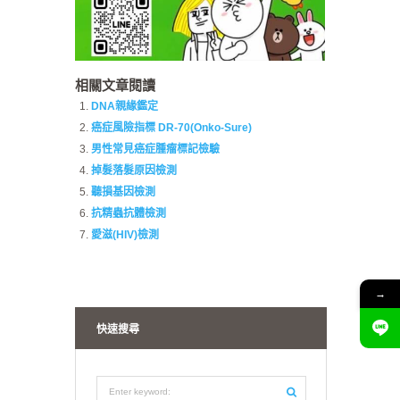
相關文章閱讀
DNA親緣鑑定
癌症風險指標 DR-70(Onko-Sure)
男性常見癌症腫瘤標記檢驗
掉髮落髮原因檢測
聽損基因檢測
抗精蟲抗體檢測
愛滋(HIV)檢測
→
快速搜尋