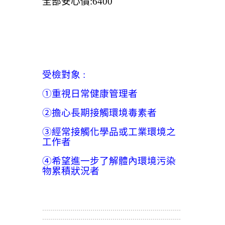
全部安心價:6400
受檢對象 :
①重視日常健康管理者
②擔心長期接觸環境毒素者
③經常接觸化學品或工業環境之
工作者
④
希望進一步了解體內環境污染
物累積狀況者
……………………………………………………………
……………………………………………………………