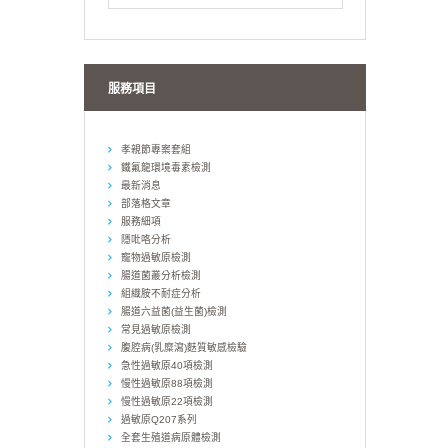
服務項目
孝親節專案套組
鐵氟龍環境毒素檢測
最新消息
部落格文章
服務細項
隱吡咯分析
寵物過敏原檢測
腸道菌叢分析檢測
組織胺不耐症分析
腸道六益菌(益生菌)檢測
常見過敏原檢測
腹腔病(乳糜瀉)麩質敏感檢驗
急性過敏原40項檢測
慢性過敏原88項檢測
慢性過敏原22項檢測
過敏原Q207系列
全套生殖道病原體檢測