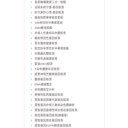
長照機構糞便三合一檢驗
泌尿系統守護-基因檢測
好代謝好心情-基因檢測
健身族群專案檢查套組
168祝你好孕專案套組
AMH數值檢驗
非侵入性產前染色體檢查
婚前帶因性基因檢測
男女婚前健康檢查
助您好孕男性好孕專案檢驗
抗精蟲抗體檢測
完整性病健康檢查
愛滋(HIV)檢測
X染色體脆折症檢測
感覺神經性聽損基因檢測
聽損基因檢測
DNA親緣鑑定
染色體核型分析
脊椎性肌肉萎縮症檢測
慧智基因葉酸代謝基因檢測
慧智基因非侵入產前染色體篩檢
慧智基因遺傳性婦女癌症基因檢測
癌症風險基因檢測(旗艦版)
慧智基因癌症基因檢測
慧智基因EGFR肺癌基因檢測