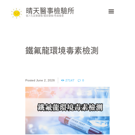
晴天醫事檢驗所
個人化定期健檢/婚前健檢/性病檢查
鐵氟龍環境毒素檢測
June 2, 2026
27147
0