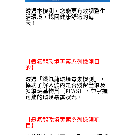
透過本檢測，您能更有效調整生
活環境，找回健康舒適的每一
天！
……………………………………………………………
…………………………….
【鐵氟龍環境毒素系列檢測目
的】
透過「鐵氟龍環境毒素檢測」，
協助了解人體內是否殘留全氟及
多氟烷基物質（PFAS），並掌握
可能的環境暴露狀況。
【鐵氟龍環境毒素系列檢測項
目】