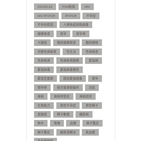
COVID-19
FSH檢測
HIV
HIV RT-PCR
RT-PCR
不孕症
不孕的原因
人類免疫缺陷病毒
健康檢查
受孕
受孕率
大腸癌
婚前健康檢查
婚前健檢
完整性病檢查
性生活
性病檢查
性病檢測
性病檢測服務
愛滋病
愛滋病毒
愛滋病毒陽性
愛滋空窗期
感染愛滋病毒
懷孕
懷孕率
晴天醫事檢驗所
流感
淋病
淋病併發症
淋病症狀
生育能力
男性不孕症
男性精子
直腸癌
精子數量
糖尿病
肺炎
胃痛
血糖
親子鑑定
親子鑒定
雞尾酒療法
高血壓