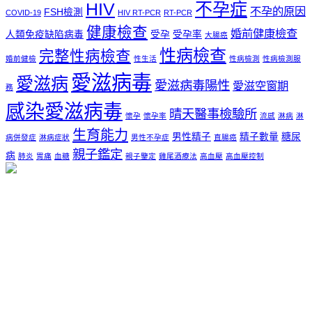
HIV
不孕症
不孕的原因
FSH檢測
COVID-19
HIV RT-PCR
RT-PCR
健康檢查
婚前健康檢查
人類免疫缺陷病毒
受孕
受孕率
大腸癌
性病檢查
完整性病檢查
婚前健檢
性生活
性病檢測
性病檢測服
愛滋病毒
愛滋病
愛滋病毒陽性
愛滋空窗期
務
感染愛滋病毒
晴天醫事檢驗所
懷孕
懷孕率
流感
淋病
淋
生育能力
男性精子
精子數量
糖尿
病併發症
淋病症狀
男性不孕症
直腸癌
親子鑑定
病
肺炎
胃痛
血糖
親子鑒定
雞尾酒療法
高血壓
高血壓控制
晴天醫事檢驗所
Speedy/Quality/Professional
別讓疾病找上您我與家人，預防絕對勝於治療
聯絡我們
高雄市左營區文川路49號
Tel:
07-3591760