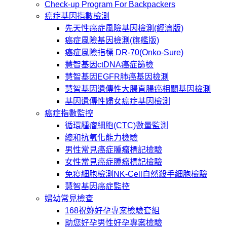
Check-up Program For Backpackers
癌症基因指數檢測
先天性癌症風險基因檢測(經濟版)
癌症風險基因檢測(旗艦版)
癌症風險指標 DR-70(Onko-Sure)
慧智基因ctDNA癌症篩檢
慧智基因EGFR肺癌基因檢測
慧智基因遺傳性大腸直腸癌相關基因檢測
基因遺傳性婦女癌症基因檢測
癌症指數監控
循環腫瘤細胞(CTC)數量監測
總和抗氧化能力檢驗
男性常見癌症腫瘤標記檢驗
女性常見癌症腫瘤標記檢驗
免疫細胞檢測NK-Cell自然殺手細胞檢驗
慧智基因癌症監控
婦幼常見檢查
168祝妳好孕專案檢驗套組
助您好孕男性好孕專案檢驗