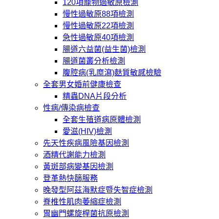
120項寵物過敏原檢測
慢性過敏原88項檢測
慢性過敏原22項檢測
急性過敏原40項檢測
腸道六益菌(益生菌)檢測
腸道菌叢分析檢測
腹腔病(乳糜瀉)麩質敏感檢驗
全套男女婚前健康檢查
精蟲DNA片段分析
性病/傳染病檢查
全套生殖道病原體檢測
愛滋(HIV)檢測
先天性疾病風險基因檢測
酒精代謝能力檢測
黃斑部病變基因檢測
登革熱快篩服務
晚發型阿茲海默症暨失智症檢測
脊椎性肌肉萎縮症檢測
胃幽門螺旋桿菌抗原檢測