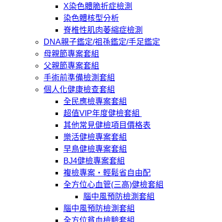
X染色體脆折症檢測
染色體核型分析
脊椎性肌肉萎縮症檢測
DNA親子鑑定/祖孫鑑定/手足鑑定
母親節專案套組
父親節專案套組
手術前準備檢測套組
個人化健康檢查套組
全民應檢專案套組
超值VIP年度健檢套組
其他常見健檢項目價格表
樂活健檢專案套組
早鳥健檢專案套組
BJ4健檢專案套組
複檢專案‧輕鬆省自由配
全方位心血管(三高)健檢套組
腦中風預防檢測套組
腦中風預防檢測套組
全方位貧血檢驗套組