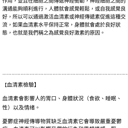
作用，並且在細胞之間傳遞神經衝動，神經細胞之間的
溝通能夠順利進行，人體就會感覺輕鬆，或自我感覺良
好，所以可以通過激活血清素或神經傳遞素促進這種交
流，如果血清素水平保持正常，身體就會處於良好狀
態，也就是我們稱之為感覺良好激素的原因。
………………………………………………………………………
血清素檢驗
】
【
血清素會影響人的胃口、身體狀況（食欲、睡眠、
性）以及情绪。
憂鬱症神經傳導物質缺乏血清素它會導致嚴重憂鬱