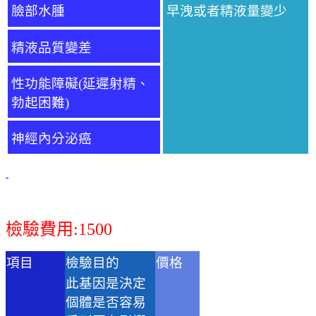
臉部水腫
早洩或者精液量變少
精液品質變差
性功能障礙(延遲射精、
勃起困難)
神經內分泌癌
檢驗費用:1500
項目
檢驗目的
價格
此基因是決定
個體是否容易