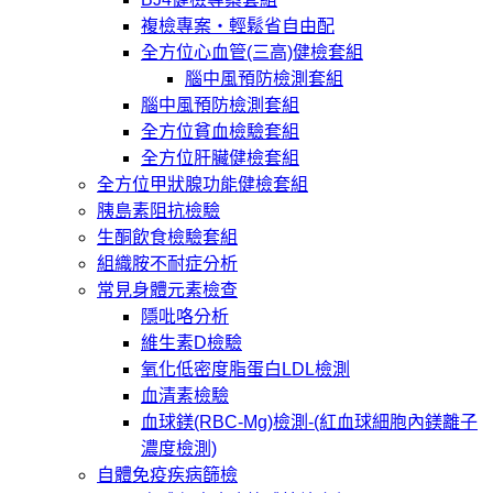
複檢專案‧輕鬆省自由配
全方位心血管(三高)健檢套組
腦中風預防檢測套組
腦中風預防檢測套組
全方位貧血檢驗套組
全方位肝臟健檢套組
全方位甲狀腺功能健檢套組
胰島素阻抗檢驗
生酮飲食檢驗套組
組織胺不耐症分析
常見身體元素檢查
隱吡咯分析
維生素D檢驗
氧化低密度脂蛋白LDL檢測
血清素檢驗
血球鎂(RBC-Mg)檢測-(紅血球細胞內鎂離子
濃度檢測)
自體免疫疾病篩檢