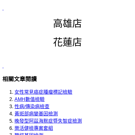
高雄店
花蓮店
相關文章閱讀
女性常見癌症腫瘤標記檢驗
AMH數值檢驗
性病/傳染病檢查
黃斑部病變基因檢測
晚發型阿茲海默症暨失智症檢測
樂活健檢專案套組