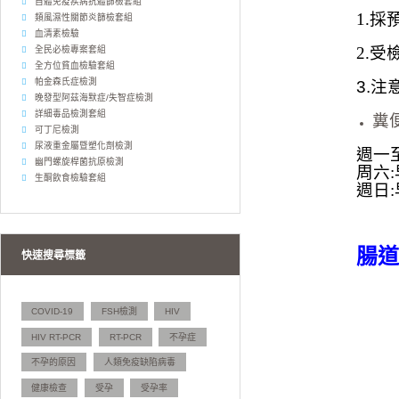
自體免疫疾病抗體篩檢套組
1.
類風濕性關節炎篩檢套組
血清素檢驗
2.
全民必檢專案套組
全方位貧血檢驗套組
帕金森氏症檢測
3.注
晚發型阿茲海默症/失智症檢測
詳細毒品檢測套組
糞
可丁尼檢測
尿液重金屬暨塑化劑檢測
週一至週
幽門螺旋桿菌抗原檢測
周六:早
生酮飲食檢驗套組
週日:早
腸道
快速搜尋標籤
COVID-19
FSH檢測
HIV
HIV RT-PCR
RT-PCR
不孕症
不孕的原因
人類免疫缺陷病毒
健康檢查
受孕
受孕率