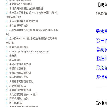
【腸
男女精選5項基因檢測
常見疾病風險基因預測檢測套組
150
全守護基因檢測(癌症、心血管與神經性退化性
疾病基因檢測)
全方位甲狀腺功能健檢套組
退化四項基因檢測
心血管與代謝及退化性疾病風險基因預測(旗艦
受檢對
版)
血球鎂(RBC-Mg)檢測-(紅血球細胞內鎂離子濃
①三
度檢測)
掉髮落髮原因檢測
②腸
Check-up Program For Backpackers
未分類
③肥
糖尿病篩檢
手術前準備檢測套組
④免
微量營養素檢測
黃斑部病變基因檢測
⑤備
樂活健檢專案套組
三高患者定期健檢套組
…………
胰島素阻抗檢驗
腦中風預防檢測套組
氧化低密度脂蛋白LDL檢測
酒精代謝能力檢測
受檢
維生素d檢驗