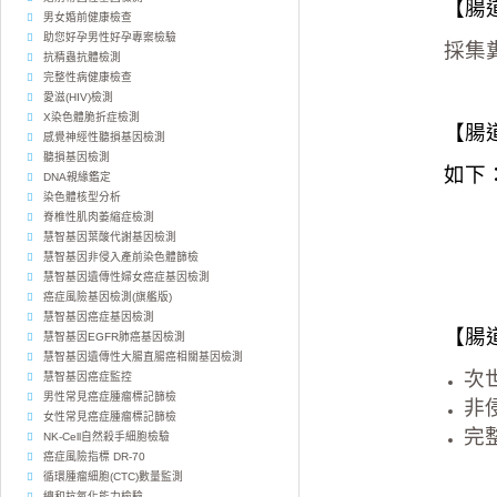
【腸
男女婚前健康檢查
助您好孕男性好孕專案檢驗
採集
抗精蟲抗體檢測
完整性病健康檢查
愛滋(HIV)檢測
X染色體脆折症檢測
【腸
感覺神經性聽損基因檢測
聽損基因檢測
如下
DNA親緣鑑定
染色體核型分析
脊椎性肌肉萎縮症檢測
慧智基因葉酸代謝基因檢測
慧智基因非侵入產前染色體篩檢
慧智基因遺傳性婦女癌症基因檢測
癌症風險基因檢測(旗艦版)
慧智基因癌症基因檢測
【腸
慧智基因EGFR肺癌基因檢測
慧智基因遺傳性大腸直腸癌相關基因檢測
次
慧智基因癌症監控
男性常見癌症腫瘤標記篩檢
非
女性常見癌症腫瘤標記篩檢
完
NK-Cell自然殺手細胞檢驗
癌症風險指標 DR-70
循環腫瘤細胞(CTC)數量監測
總和抗氧化能力檢驗