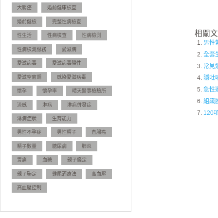
大腸癌
婚前健康檢查
婚前健檢
完整性病檢查
相關文
性生活
性病檢查
性病檢測
男性
性病檢測服務
愛滋病
全套
愛滋病毒
愛滋病毒陽性
常見
隱吡
愛滋空窗期
感染愛滋病毒
急性
懷孕
懷孕率
晴天醫事檢驗所
組織
流感
淋病
淋病併發症
12
淋病症狀
生育能力
男性不孕症
男性精子
直腸癌
精子數量
糖尿病
肺炎
胃痛
血糖
親子鑑定
親子鑒定
雞尾酒療法
高血壓
高血壓控制