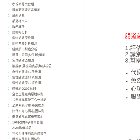
孝親節專案套組
鐵氟龍環境毒素檢測
最新消息
部落格文章
服務細項
隱吡咯分析
腸道
寵物過敏原檢測
腸道菌叢分析檢測
1.
組織胺不耐症分析
2.
腸道六益菌(益生菌)檢測
3.
常見過敏原檢測
腹腔病(乳糜瀉)麩質敏感檢驗
代
急性過敏原40項檢測
慢性過敏原88項檢測
免
慢性過敏原22項檢測
心
過敏原Q207系列
全套生殖道病原體檢測
腸
長照機構糞便三合一檢驗
泌尿系統守護-基因檢測
好代謝好心情-基因檢測
健身族群專案檢查套組
…………
168祝你好孕專案套組
AMH數值檢驗
非侵入性產前染色體檢查
婚前帶因性基因檢測