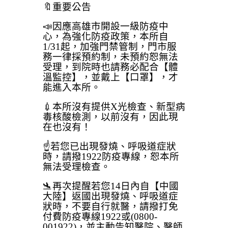
🔖重要公告
📣因應高雄市開設一級防疫中
心，為強化防疫政策，本所自
1/31起，加強門禁管制，門市服
務一律採預約制，未預約恕無法
受理，到院時也請務必配合【體
溫監控】，並戴上【口罩】，才
能進入本所。
💉本所沒有提供X光檢查、新型病
毒核酸檢測，以前沒有，因此現
在也沒有！
☝️若您已出現發燒、呼吸道症狀
時，請撥1922防疫專線，恕本所
無法受理檢查。
🛬再次提醒若您14日內自【中國
大陸】返國出現發燒、呼吸道症
狀時，不要自行就醫，請撥打免
付費防疫專線1922或(0800-
001922)，並主動告知醫院、醫師