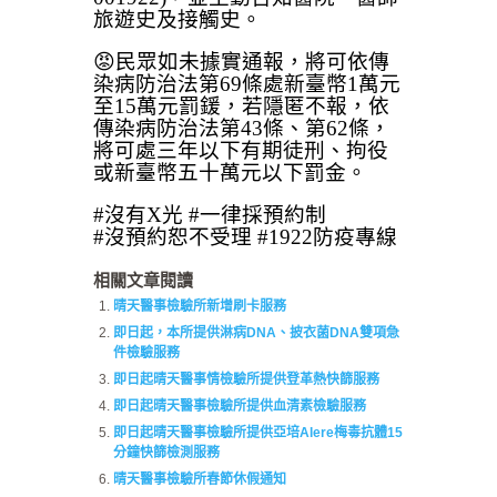
旅遊史及接觸史。
😡民眾如未據實通報，將可依傳
染病防治法第69條處新臺幣1萬元
至15萬元罰鍰，若隱匿不報，依
傳染病防治法第43條、第62條，
將可處三年以下有期徒刑、拘役
或新臺幣五十萬元以下罰金。
#沒有X光 #一律採預約制
#沒預約恕不受理 #1922防疫專線
相關文章閱讀
晴天醫事檢驗所新增刷卡服務
即日起，本所提供淋病DNA、披衣菌DNA雙項急
件檢驗服務
即日起晴天醫事情檢驗所提供登革熱快篩服務
即日起晴天醫事檢驗所提供血清素檢驗服務
即日起晴天醫事檢驗所提供亞培Alere梅毒抗體15
分鐘快篩檢測服務
晴天醫事檢驗所春節休假通知