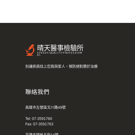
晴天醫事檢驗所
SPEEDY/QUALITY/PROFESSION
AL
別讓疾病找上您我與家人，預防絕對勝於治療
聯絡我們
高雄市左營區文川路49號
Tel:
07-3591760
Fax: 07-3591763
花蓮市國民五街14號