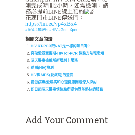
測完成時間2小時，如需檢測，請
務必提前LINE線上預約
花蓮門市LINE傳送門：
https://lin.ee/vp4xBx4
#花蓮
#檢驗所
#HIV
#GeneXpert
相關文章閱讀
HIV RT-PCR跟NAT是一樣的項目嗎?
突破愛滋空窗期-HIV RT-PCR 檢驗方法報您知
晴天醫事檢驗所新增刷卡服務
愛滋(HIV)檢測
HIV與AIDS(愛滋病)的差異
愛滋病毒/愛滋病和心理健康問題深入探討
即日起晴天醫事情檢驗所提供登革熱快篩服務
Add Your Comment