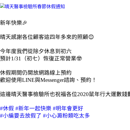
新年快樂
🎉
晴天感謝各位顧客這四年多來的照顧
😊
今年度我們從除夕休息到初六
預計1/31（初七）恢復正常營業
🤓
休假期間仍開放網路線上預約
歡迎使用LINE與Messenger諮詢、預約！
這邊晴天醫事檢驗所也祝福各位2020鼠年行大運數錢
#
休假
#
新年一起快樂
#
明年會更好
#
小編要去放假了
#
小心澱粉類吃太多