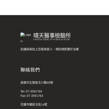
晴天醫事檢驗所
SPEEDY/QUALITY/PROFESSION
AL
別讓疾病找上您我與家人，預防絕對勝於治療
聯絡我們
高雄市左營區文川路49號
Tel:
07-3591760
Fax: 07-3591763
花蓮市國民五街14號