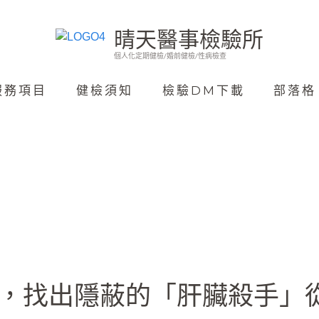
晴天醫事檢驗所
個人化定期健檢/婚前健檢/性病檢查
服務項目
健檢須知
檢驗DM下載
部落格
知，找出隱蔽的「肝臟殺手」