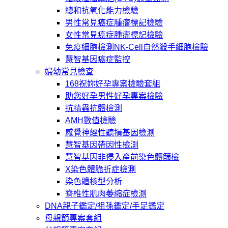
總和抗氧化能力檢驗
男性常見癌症腫瘤標記檢驗
女性常見癌症腫瘤標記檢驗
免疫細胞檢測NK-Cell自然殺手細胞檢驗
慧智基因癌症監控
婦幼常見檢查
168祝妳好孕專案檢驗套組
助您好孕男性好孕專案檢驗
抗精蟲抗體檢測
AMH數值檢驗
感覺神經性聽損基因檢測
慧智基因帶因性檢測
慧智基因非侵入產前染色體篩檢
X染色體脆折症檢測
染色體核型分析
脊椎性肌肉萎縮症檢測
DNA親子鑑定/祖孫鑑定/手足鑑定
母親節專案套組