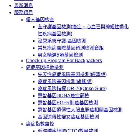
最新消息
服務項目
個人基因檢查
全守護基因檢測(癌症、心血管與神經性退化
性疾病基因檢測)
泌尿系統守護-基因檢測
常見疾病風險基因預測檢測套組
男女精選5項基因檢測
Check-up Program For Backpackers
癌症基因指數檢測
先天性癌症風險基因檢測(經濟版)
癌症風險基因檢測(旗艦版)
癌症風險指標 DR-70(Onko-Sure)
慧智基因ctDNA癌症篩檢
慧智基因EGFR肺癌基因檢測
慧智基因遺傳性大腸直腸癌相關基因檢測
基因遺傳性婦女癌症基因檢測
癌症指數監控
循環腫瘤細胞(CTC)數量監測