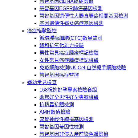
慧智基因ctDNA癌症篩檢
慧智基因EGFR肺癌基因檢測
慧智基因遺傳性大腸直腸癌相關基因檢測
基因遺傳性婦女癌症基因檢測
癌症指數監控
循環腫瘤細胞(CTC)數量監測
總和抗氧化能力檢驗
男性常見癌症腫瘤標記檢驗
女性常見癌症腫瘤標記檢驗
免疫細胞檢測NK-Cell自然殺手細胞檢驗
慧智基因癌症監控
婦幼常見檢查
168祝妳好孕專案檢驗套組
助您好孕男性好孕專案檢驗
抗精蟲抗體檢測
AMH數值檢驗
感覺神經性聽損基因檢測
慧智基因帶因性檢測
慧智基因非侵入產前染色體篩檢