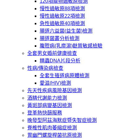
120項寵物過敏原檢測
慢性過敏原88項檢測
慢性過敏原22項檢測
急性過敏原40項檢測
腸道六益菌(益生菌)檢測
腸道菌叢分析檢測
腹腔病(乳糜瀉)麩質敏感檢驗
全套男女婚前健康檢查
精蟲DNA片段分析
性病/傳染病檢查
全套生殖道病原體檢測
愛滋(HIV)檢測
先天性疾病風險基因檢測
酒精代謝能力檢測
黃斑部病變基因檢測
登革熱快篩服務
晚發型阿茲海默症暨失智症檢測
脊椎性肌肉萎縮症檢測
胃幽門螺旋桿菌抗原檢測