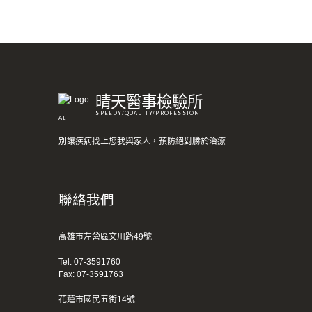
晴天醫事檢驗所
SPEEDY/QUALITY/PROFESSION
AL
別讓疾病找上您我與家人，預防絕對勝於治療
聯絡我們
高雄市左營區文川路49號
Tel:
07-3591760
Fax: 07-3591763
花蓮市國民五街14號