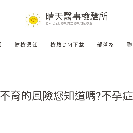
晴天醫事檢驗所
個人化定期健檢/婚前健檢/性病檢查
目
健檢須知
檢驗DM下載
部落格
聯
不育的風險您知道嗎?不孕