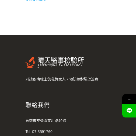
晴天醫事檢驗所
SPEEDY/QUALITY/PROFESSION
AL
別讓疾病找上您我與家人，預防絕對勝於治療
→
聯絡我們
高雄市左營區文川路49號
Tel:
07-3591760