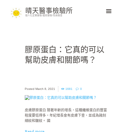
晴天醫事檢驗所
個人化定期健檢/婚前健檢/性病檢查
膠原蛋白：它真的可以
幫助皮膚和關節嗎？
March 8, 2021
1681
0
皮膚膠原蛋白 隨著年齡的增長，這種纖維蛋白的豐富
程度要低得多，年紀增長會有皮膚下垂，並成為蝕刻
細紋和皺紋。 國
Read more