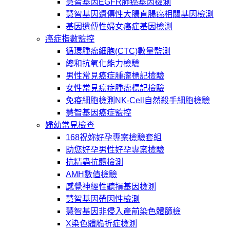
慧智基因EGFR肺癌基因檢測
慧智基因遺傳性大腸直腸癌相關基因檢測
基因遺傳性婦女癌症基因檢測
癌症指數監控
循環腫瘤細胞(CTC)數量監測
總和抗氧化能力檢驗
男性常見癌症腫瘤標記檢驗
女性常見癌症腫瘤標記檢驗
免疫細胞檢測NK-Cell自然殺手細胞檢驗
慧智基因癌症監控
婦幼常見檢查
168祝妳好孕專案檢驗套組
助您好孕男性好孕專案檢驗
抗精蟲抗體檢測
AMH數值檢驗
感覺神經性聽損基因檢測
慧智基因帶因性檢測
慧智基因非侵入產前染色體篩檢
X染色體脆折症檢測