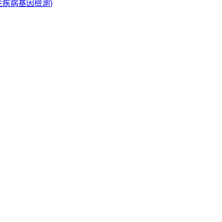
疾病基因檢測)