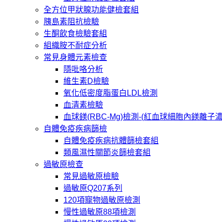
全方位甲狀腺功能健檢套組
胰島素阻抗檢驗
生酮飲食檢驗套組
組織胺不耐症分析
常見身體元素檢查
隱吡咯分析
維生素D檢驗
氧化低密度脂蛋白LDL檢測
血清素檢驗
血球鎂(RBC-Mg)檢測-(紅血球細胞內鎂離子
自體免疫疾病篩檢
自體免疫疾病抗體篩檢套組
類風濕性關節炎篩檢套組
過敏原檢查
常見過敏原檢驗
過敏原Q207系列
120項寵物過敏原檢測
慢性過敏原88項檢測