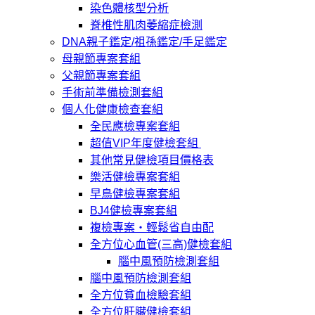
染色體核型分析
脊椎性肌肉萎縮症檢測
DNA親子鑑定/祖孫鑑定/手足鑑定
母親節專案套組
父親節專案套組
手術前準備檢測套組
個人化健康檢查套組
全民應檢專案套組
超值VIP年度健檢套組
其他常見健檢項目價格表
樂活健檢專案套組
早鳥健檢專案套組
BJ4健檢專案套組
複檢專案‧輕鬆省自由配
全方位心血管(三高)健檢套組
腦中風預防檢測套組
腦中風預防檢測套組
全方位貧血檢驗套組
全方位肝臟健檢套組