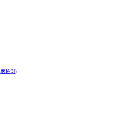
濃度檢測)