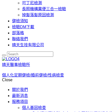
可丁尼檢測
長照機構糞便三合一檢驗
掉髮落髮原因檢測
健檢須知
檢驗DM下載
部落格
聯絡我們
晴天生技有限公司
晴天醫事檢驗所
個人化定期健檢/婚前健檢/性病檢查
Close
關於我們
最新消息
服務項目
個人基因檢查