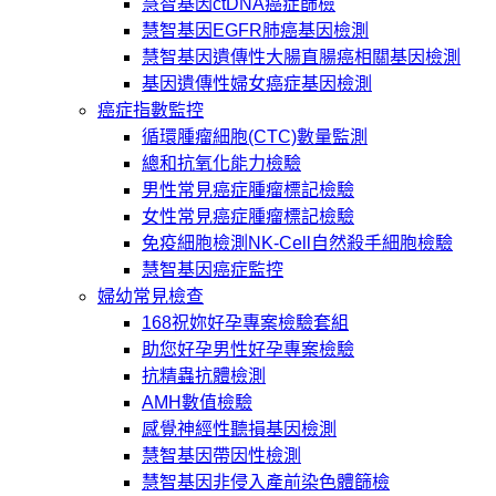
慧智基因ctDNA癌症篩檢
慧智基因EGFR肺癌基因檢測
慧智基因遺傳性大腸直腸癌相關基因檢測
基因遺傳性婦女癌症基因檢測
癌症指數監控
循環腫瘤細胞(CTC)數量監測
總和抗氧化能力檢驗
男性常見癌症腫瘤標記檢驗
女性常見癌症腫瘤標記檢驗
免疫細胞檢測NK-Cell自然殺手細胞檢驗
慧智基因癌症監控
婦幼常見檢查
168祝妳好孕專案檢驗套組
助您好孕男性好孕專案檢驗
抗精蟲抗體檢測
AMH數值檢驗
感覺神經性聽損基因檢測
慧智基因帶因性檢測
慧智基因非侵入產前染色體篩檢