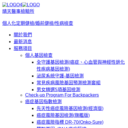
晴天醫事檢驗所
個人化定期健檢/婚前健檢/性病檢查
關於我們
最新消息
服務項目
個人基因檢查
全守護基因檢測(癌症、心血管與神經性退化
性疾病基因檢測)
泌尿系統守護-基因檢測
常見疾病風險基因預測檢測套組
男女精選5項基因檢測
Check-up Program For Backpackers
癌症基因指數檢測
先天性癌症風險基因檢測(經濟版)
癌症風險基因檢測(旗艦版)
癌症風險指標 DR-70(Onko-Sure)