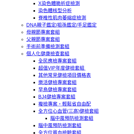
X染色體脆折症檢測
染色體核型分析
脊椎性肌肉萎縮症檢測
DNA親子鑑定/祖孫鑑定/手足鑑定
母親節專案套組
父親節專案套組
手術前準備檢測套組
個人化健康檢查套組
全民應檢專案套組
超值VIP年度健檢套組
其他常見健檢項目價格表
樂活健檢專案套組
早鳥健檢專案套組
BJ4健檢專案套組
複檢專案‧輕鬆省自由配
全方位心血管(三高)健檢套組
腦中風預防檢測套組
腦中風預防檢測套組
全方位貧血檢驗套組