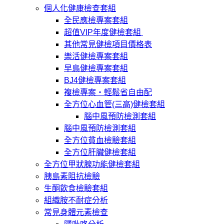
個人化健康檢查套組
全民應檢專案套組
超值VIP年度健檢套組
其他常見健檢項目價格表
樂活健檢專案套組
早鳥健檢專案套組
BJ4健檢專案套組
複檢專案‧輕鬆省自由配
全方位心血管(三高)健檢套組
腦中風預防檢測套組
腦中風預防檢測套組
全方位貧血檢驗套組
全方位肝臟健檢套組
全方位甲狀腺功能健檢套組
胰島素阻抗檢驗
生酮飲食檢驗套組
組織胺不耐症分析
常見身體元素檢查