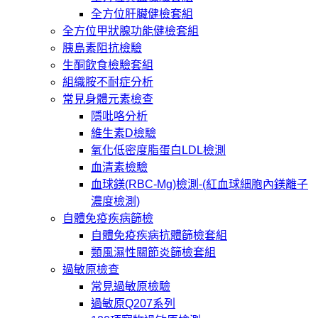
全方位肝臟健檢套組
全方位甲狀腺功能健檢套組
胰島素阻抗檢驗
生酮飲食檢驗套組
組織胺不耐症分析
常見身體元素檢查
隱吡咯分析
維生素D檢驗
氧化低密度脂蛋白LDL檢測
血清素檢驗
血球鎂(RBC-Mg)檢測-(紅血球細胞內鎂離子
濃度檢測)
自體免疫疾病篩檢
自體免疫疾病抗體篩檢套組
類風濕性關節炎篩檢套組
過敏原檢查
常見過敏原檢驗
過敏原Q207系列