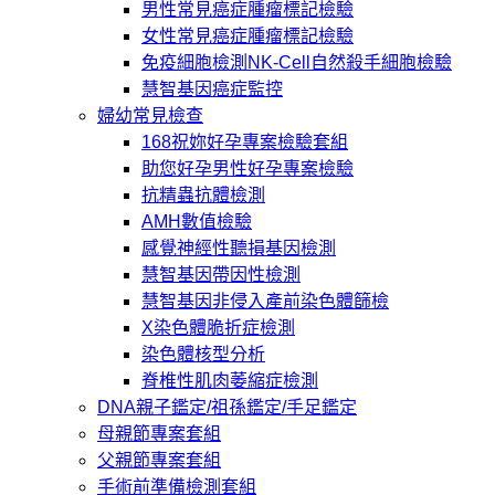
男性常見癌症腫瘤標記檢驗
女性常見癌症腫瘤標記檢驗
免疫細胞檢測NK-Cell自然殺手細胞檢驗
慧智基因癌症監控
婦幼常見檢查
168祝妳好孕專案檢驗套組
助您好孕男性好孕專案檢驗
抗精蟲抗體檢測
AMH數值檢驗
感覺神經性聽損基因檢測
慧智基因帶因性檢測
慧智基因非侵入產前染色體篩檢
X染色體脆折症檢測
染色體核型分析
脊椎性肌肉萎縮症檢測
DNA親子鑑定/祖孫鑑定/手足鑑定
母親節專案套組
父親節專案套組
手術前準備檢測套組