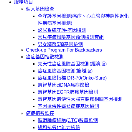
服務項目
個人基因檢查
全守護基因檢測(癌症、心血管與神經性退化
性疾病基因檢測)
泌尿系統守護-基因檢測
常見疾病風險基因預測檢測套組
男女精選5項基因檢測
Check-up Program For Backpackers
癌症基因指數檢測
先天性癌症風險基因檢測(經濟版)
癌症風險基因檢測(旗艦版)
癌症風險指標 DR-70(Onko-Sure)
慧智基因ctDNA癌症篩檢
慧智基因EGFR肺癌基因檢測
慧智基因遺傳性大腸直腸癌相關基因檢測
基因遺傳性婦女癌症基因檢測
癌症指數監控
循環腫瘤細胞(CTC)數量監測
總和抗氧化能力檢驗