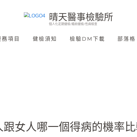
晴天醫事檢驗所
個人化定期健檢/婚前健檢/性病檢查
服務項目
健檢須知
檢驗DM下載
部落格
人跟女人哪一個得病的機率比