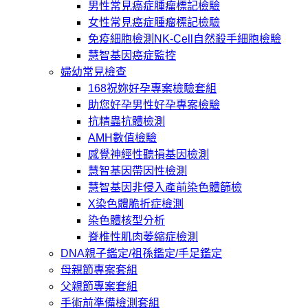
男性常見癌症腫瘤標記檢驗
女性常見癌症腫瘤標記檢驗
免疫細胞檢測NK-Cell自然殺手細胞檢驗
慧智基因癌症監控
婦幼常見檢查
168祝妳好孕專案檢驗套組
助您好孕男性好孕專案檢驗
抗精蟲抗體檢測
AMH數值檢驗
感覺神經性聽損基因檢測
慧智基因帶因性檢測
慧智基因非侵入產前染色體篩檢
X染色體脆折症檢測
染色體核型分析
脊椎性肌肉萎縮症檢測
DNA親子鑑定/祖孫鑑定/手足鑑定
母親節專案套組
父親節專案套組
手術前準備檢測套組