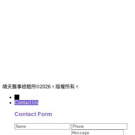
追蹤我們
選單
首頁
關於我們
最新消息
服務項目
健檢須知
部落格
聯絡我們
晴天醫事檢驗所©2026。版權所有。
→
Contact Us
Contact Form