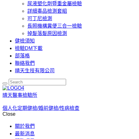
尿液塑化劑暨重金屬檢驗
詳細毒品檢測套組
可丁尼檢測
長照機構糞便三合一檢驗
掉髮落髮原因檢測
健檢須知
檢驗DM下載
部落格
聯絡我們
晴天生技有限公司
晴天醫事檢驗所
個人化定期健檢/婚前健檢/性病檢查
Close
關於我們
最新消息