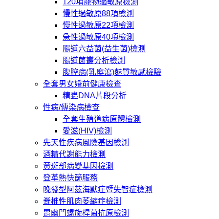
120項寵物過敏原檢測
慢性過敏原88項檢測
慢性過敏原22項檢測
急性過敏原40項檢測
腸道六益菌(益生菌)檢測
腸道菌叢分析檢測
腹腔病(乳糜瀉)麩質敏感檢驗
全套男女婚前健康檢查
精蟲DNA片段分析
性病/傳染病檢查
全套生殖道病原體檢測
愛滋(HIV)檢測
先天性疾病風險基因檢測
酒精代謝能力檢測
黃斑部病變基因檢測
登革熱快篩服務
晚發型阿茲海默症暨失智症檢測
脊椎性肌肉萎縮症檢測
胃幽門螺旋桿菌抗原檢測