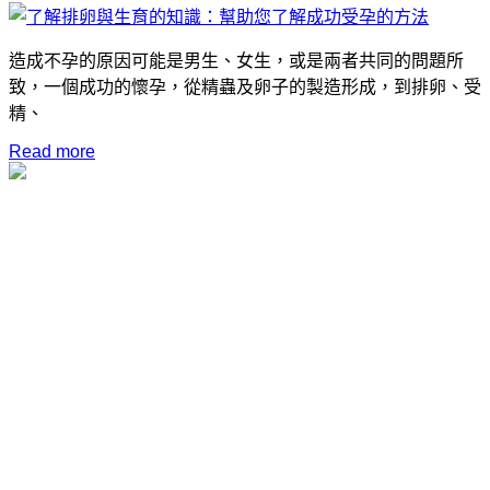
造成不孕的原因可能是男生、女生，或是兩者共同的問題所
致，一個成功的懷孕，從精蟲及卵子的製造形成，到排卵、受
精、
Read more
晴天醫事檢驗所
Speedy/Quality/Professional
別讓疾病找上您我與家人，預防絕對勝於治療
聯絡我們
高雄市左營區文川路49號
Tel:
07-3591760
Fax: 07-3591763
花蓮市國民五街14號
Tel:
03-8333659
Fax: