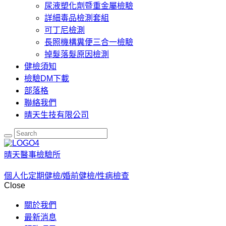
尿液塑化劑暨重金屬檢驗
詳細毒品檢測套組
可丁尼檢測
長照機構糞便三合一檢驗
掉髮落髮原因檢測
健檢須知
檢驗DM下載
部落格
聯絡我們
晴天生技有限公司
晴天醫事檢驗所
個人化定期健檢/婚前健檢/性病檢查
Close
關於我們
最新消息