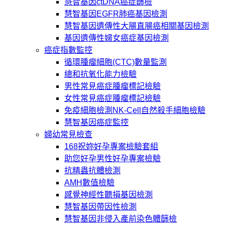
慧智基因ctDNA癌症篩檢
慧智基因EGFR肺癌基因檢測
慧智基因遺傳性大腸直腸癌相關基因檢測
基因遺傳性婦女癌症基因檢測
癌症指數監控
循環腫瘤細胞(CTC)數量監測
總和抗氧化能力檢驗
男性常見癌症腫瘤標記檢驗
女性常見癌症腫瘤標記檢驗
免疫細胞檢測NK-Cell自然殺手細胞檢驗
慧智基因癌症監控
婦幼常見檢查
168祝妳好孕專案檢驗套組
助您好孕男性好孕專案檢驗
抗精蟲抗體檢測
AMH數值檢驗
感覺神經性聽損基因檢測
慧智基因帶因性檢測
慧智基因非侵入產前染色體篩檢