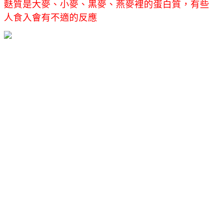
麩質是大麥、小麥、黑麥、燕麥裡的蛋白質，有些
人食入會有不適的反應
晴天醫事檢驗所
Speedy/Quality/Professional
別讓疾病找上您我與家人，預防絕對勝於治療
聯絡我們
高雄市左營區文川路49號
Tel:
07-3591760
Fax: 07-3591763
花蓮市國民五街14號
Tel:
03-8333659
Fax:
追蹤我們
選單