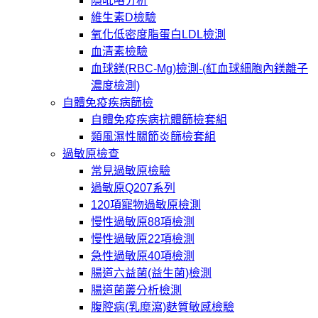
隱吡咯分析
維生素D檢驗
氧化低密度脂蛋白LDL檢測
血清素檢驗
血球鎂(RBC-Mg)檢測-(紅血球細胞內鎂離子
濃度檢測)
自體免疫疾病篩檢
自體免疫疾病抗體篩檢套組
類風濕性關節炎篩檢套組
過敏原檢查
常見過敏原檢驗
過敏原Q207系列
120項寵物過敏原檢測
慢性過敏原88項檢測
慢性過敏原22項檢測
急性過敏原40項檢測
腸道六益菌(益生菌)檢測
腸道菌叢分析檢測
腹腔病(乳糜瀉)麩質敏感檢驗