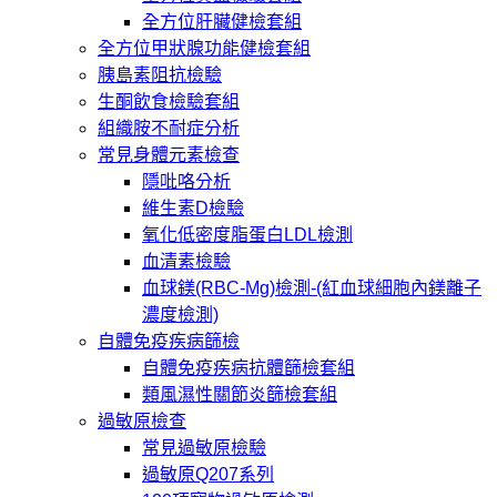
全方位肝臟健檢套組
全方位甲狀腺功能健檢套組
胰島素阻抗檢驗
生酮飲食檢驗套組
組織胺不耐症分析
常見身體元素檢查
隱吡咯分析
維生素D檢驗
氧化低密度脂蛋白LDL檢測
血清素檢驗
血球鎂(RBC-Mg)檢測-(紅血球細胞內鎂離子
濃度檢測)
自體免疫疾病篩檢
自體免疫疾病抗體篩檢套組
類風濕性關節炎篩檢套組
過敏原檢查
常見過敏原檢驗
過敏原Q207系列