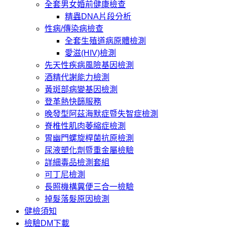
全套男女婚前健康檢查
精蟲DNA片段分析
性病/傳染病檢查
全套生殖道病原體檢測
愛滋(HIV)檢測
先天性疾病風險基因檢測
酒精代謝能力檢測
黃斑部病變基因檢測
登革熱快篩服務
晚發型阿茲海默症暨失智症檢測
脊椎性肌肉萎縮症檢測
胃幽門螺旋桿菌抗原檢測
尿液塑化劑暨重金屬檢驗
詳細毒品檢測套組
可丁尼檢測
長照機構糞便三合一檢驗
掉髮落髮原因檢測
健檢須知
檢驗DM下載