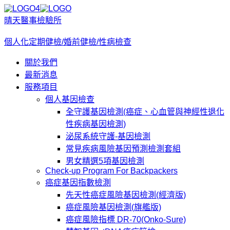
晴天醫事檢驗所
個人化定期健檢/婚前健檢/性病檢查
關於我們
最新消息
服務項目
個人基因檢查
全守護基因檢測(癌症、心血管與神經性退化
性疾病基因檢測)
泌尿系統守護-基因檢測
常見疾病風險基因預測檢測套組
男女精選5項基因檢測
Check-up Program For Backpackers
癌症基因指數檢測
先天性癌症風險基因檢測(經濟版)
癌症風險基因檢測(旗艦版)
癌症風險指標 DR-70(Onko-Sure)