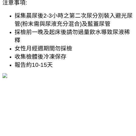
注意事項:
採集晨尿後2-3小時之第二次尿分別裝入避光尿
管(粉末需與尿液充分混合)及藍蓋尿管
採檢前一晚及起床後請勿過量飲水導致尿液稀
釋
女性月經週期間勿採檢
收集檢體後冷凍保存
報告約10-15天
晴天醫事檢驗所
Speedy/Quality/Professional
別讓疾病找上您我與家人，預防絕對勝於治療
聯絡我們
高雄市左營區文川路49號
Tel:
07-3591760