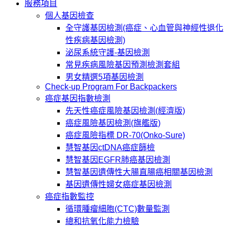
服務項目
個人基因檢查
全守護基因檢測(癌症、心血管與神經性退化
性疾病基因檢測)
泌尿系統守護-基因檢測
常見疾病風險基因預測檢測套組
男女精選5項基因檢測
Check-up Program For Backpackers
癌症基因指數檢測
先天性癌症風險基因檢測(經濟版)
癌症風險基因檢測(旗艦版)
癌症風險指標 DR-70(Onko-Sure)
慧智基因ctDNA癌症篩檢
慧智基因EGFR肺癌基因檢測
慧智基因遺傳性大腸直腸癌相關基因檢測
基因遺傳性婦女癌症基因檢測
癌症指數監控
循環腫瘤細胞(CTC)數量監測
總和抗氧化能力檢驗