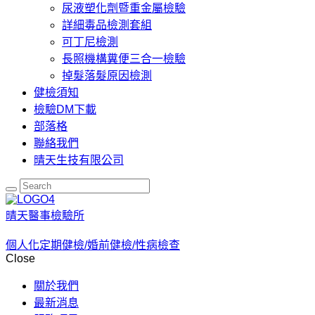
尿液塑化劑暨重金屬檢驗
詳細毒品檢測套組
可丁尼檢測
長照機構糞便三合一檢驗
掉髮落髮原因檢測
健檢須知
檢驗DM下載
部落格
聯絡我們
晴天生技有限公司
晴天醫事檢驗所
個人化定期健檢/婚前健檢/性病檢查
Close
關於我們
最新消息