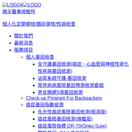
晴天醫事檢驗所
個人化定期健檢/婚前健檢/性病檢查
關於我們
最新消息
服務項目
個人基因檢查
全守護基因檢測(癌症、心血管與神經性退化
性疾病基因檢測)
泌尿系統守護-基因檢測
常見疾病風險基因預測檢測套組
男女精選5項基因檢測
Check-up Program For Backpackers
癌症基因指數檢測
先天性癌症風險基因檢測(經濟版)
癌症風險基因檢測(旗艦版)
癌症風險指標 DR-70(Onko-Sure)