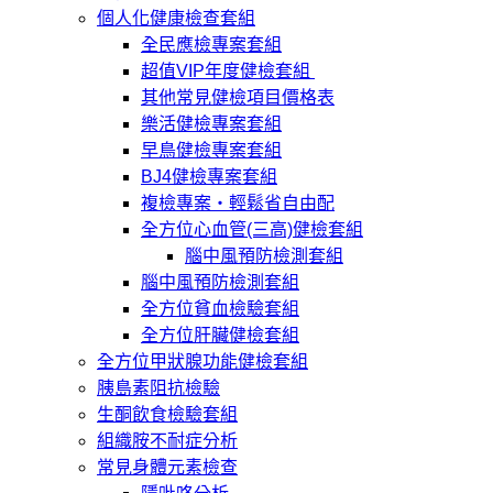
個人化健康檢查套組
全民應檢專案套組
超值VIP年度健檢套組
其他常見健檢項目價格表
樂活健檢專案套組
早鳥健檢專案套組
BJ4健檢專案套組
複檢專案‧輕鬆省自由配
全方位心血管(三高)健檢套組
腦中風預防檢測套組
腦中風預防檢測套組
全方位貧血檢驗套組
全方位肝臟健檢套組
全方位甲狀腺功能健檢套組
胰島素阻抗檢驗
生酮飲食檢驗套組
組織胺不耐症分析
常見身體元素檢查