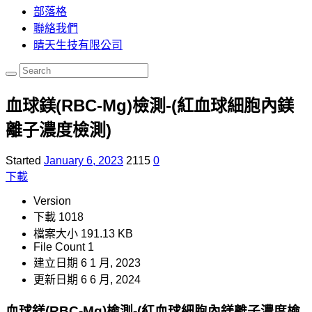
部落格
聯絡我們
晴天生技有限公司
血球鎂(RBC-Mg)檢測-(紅血球細胞內鎂
離子濃度檢測)
Started
January 6, 2023
2115
0
下載
Version
下載
1018
檔案大小
191.13 KB
File Count
1
建立日期
6 1 月, 2023
更新日期
6 6 月, 2024
血球鎂(RBC-Mg)檢測-(紅血球細胞內鎂離子濃度檢