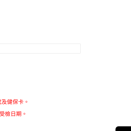
號及健保卡。
排受檢日期。
→