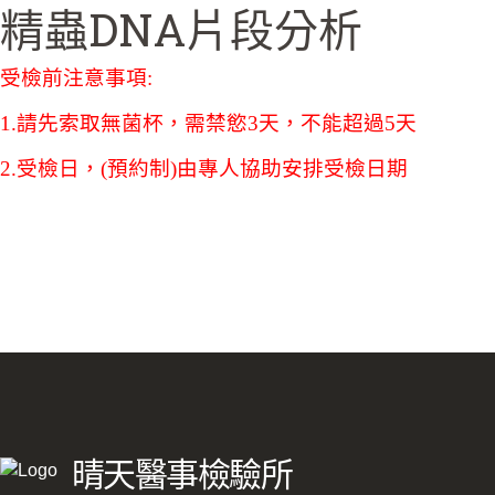
精蟲DNA片段分析
受檢前注意事項:
1.請先索取無菌杯，需禁慾3天，不能超過5天
2.受檢日，(預約制)由專人協助安排受檢日期
晴天醫事檢驗所