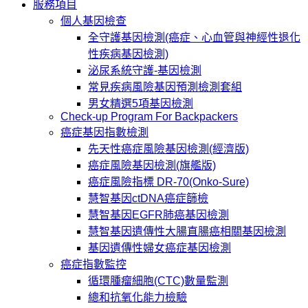
服務項目
個人基因檢查
全守護基因檢測(癌症、心血管與神經性退化
性疾病基因檢測)
泌尿系統守護-基因檢測
常見疾病風險基因預測檢測套組
男女精選5項基因檢測
Check-up Program For Backpackers
癌症基因指數檢測
先天性癌症風險基因檢測(經濟版)
癌症風險基因檢測(旗艦版)
癌症風險指標 DR-70(Onko-Sure)
慧智基因ctDNA癌症篩檢
慧智基因EGFR肺癌基因檢測
慧智基因遺傳性大腸直腸癌相關基因檢測
基因遺傳性婦女癌症基因檢測
癌症指數監控
循環腫瘤細胞(CTC)數量監測
總和抗氧化能力檢驗