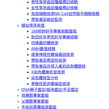
男性常見癌症腫瘤標記檢驗
女性常見癌症腫瘤標記檢驗
免疫細胞檢測NK-Cell自然殺手細胞檢驗
慧智基因癌症監控
婦幼常見檢查
168祝妳好孕專案檢驗套組
助您好孕男性好孕專案檢驗
抗精蟲抗體檢測
AMH數值檢驗
感覺神經性聽損基因檢測
慧智基因帶因性檢測
慧智基因非侵入產前染色體篩檢
X染色體脆折症檢測
染色體核型分析
脊椎性肌肉萎縮症檢測
DNA親子鑑定/祖孫鑑定/手足鑑定
母親節專案套組
父親節專案套組
手術前準備檢測套組