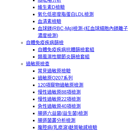
隱吡咯分析
維生素D檢驗
氧化低密度脂蛋白LDL檢測
血清素檢驗
血球鎂(RBC-Mg)檢測-(紅血球細胞內鎂離子
濃度檢測)
自體免疫疾病篩檢
自體免疫疾病抗體篩檢套組
類風濕性關節炎篩檢套組
過敏原檢查
常見過敏原檢驗
過敏原Q207系列
120項寵物過敏原檢測
慢性過敏原88項檢測
慢性過敏原22項檢測
急性過敏原40項檢測
腸道六益菌(益生菌)檢測
腸道菌叢分析檢測
腹腔病(乳糜瀉)麩質敏感檢驗