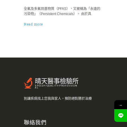
全氟及多氟烷基物質（PFAS），又被稱為「永遠的
污染物」（Persistent Chemicals）。 由於具
Read more
晴天醫事檢驗所
SPEEDY/QUALITY/PROFESSION
AL
別讓疾病找上您我與家人，預防絕對勝於治療
→
聯絡我們