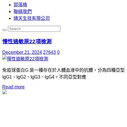
部落格
聯絡我們
晴天生技有限公司
慢性過敏原22項檢測
December 21, 2024
27643
0
免疫球蛋白G 是一種存在於人體血液中的抗體，分為四種亞型
IgG1、IgG2、IgG3、IgG4。不同亞型對應
Read more
晴天醫事檢驗所
Speedy/Quality/Professional
別讓疾病找上您我與家人，預防絕對勝於治療