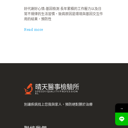
好代謝好心情-基因檢測 長年累積的工作壓力以及日
常不規律的生活習慣，致病原因是環境與基因交互作
用的結果，預防性
Read more
晴天醫事檢驗所
SPEEDY/QUALITY/PROFESSION
AL
別讓疾病找上您我與家人，預防絕對勝於治療
→