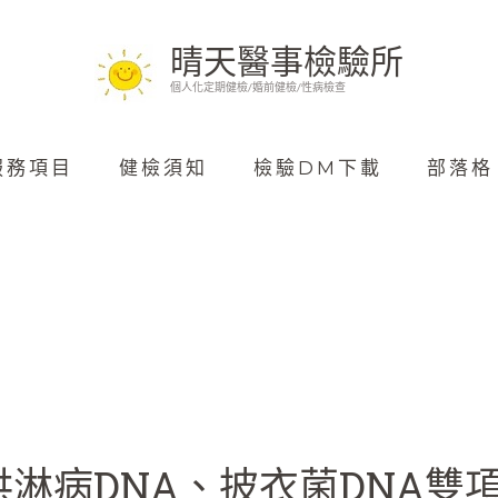
晴天醫事檢驗所
個人化定期健檢/婚前健檢/性病檢查
服務項目
健檢須知
檢驗DM下載
部落格
淋病DNA、披衣菌DNA雙