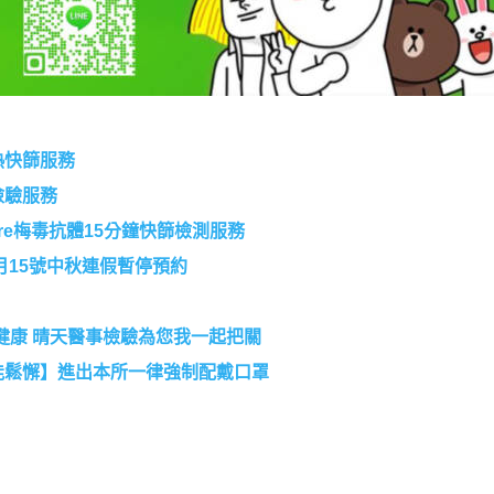
熱快篩服務
檢驗服務
re梅毒抗體15分鐘快篩檢測服務
月15號中秋連假暫停預約
健康 晴天醫事檢驗為您我一起把關
能鬆懈】進出本所一律強制配戴口罩