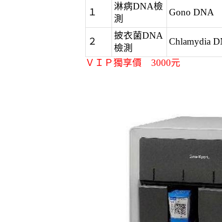
淋病DNA檢
１
Gono DNA
測
披衣菌DNA
２
Chlamydia 
檢測
ＶＩＰ獨享價 3000元